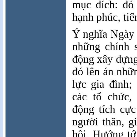
mục đích: đó
hạnh phúc, tiế
Ý nghĩa Ngày
những chính s
động xây dựng
đó lên án nhữn
lực gia đình;
các tổ chức,
động tích cự
người thân, g
hội. Hướng tớ