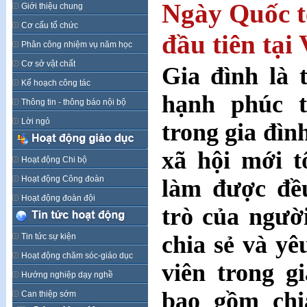
Ngày Quốc t
Giới thiệu chung
Cơ cấu tổ chức
đầu tiên tại
Phân công nhiệm vụ năm học
Cơ sở vật chất
Gia đình là 
Kế hoạch công tác
hạnh phúc t
Thông tin - thông báo nội bộ
Lời ngỏ
trong gia đìn
xã hội mới t
Hoạt động Chi bộ
Hoạt động Công đoàn
làm được đều
Hoạt động đoàn đội
trò của ngườ
chia sẻ và y
Tin tức sự kiện
Hoạt động chăm sóc-giáo dục
viên trong g
Hướng nghiệp dạy nghề
bao gồm chia
Can thiệp sớm