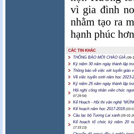
vì gia đình n
nhằm tạo ra m
hạnh phúc hơn
CÁC TIN KHÁC
THÔNG BÁO MỜI CHÀO GIÁ
(06-
Kỷ niệm 30 năm ngày thành lập tr
Thông báo về việc xét tuyển giáo
Về việc tuyển sinh năm học 2023-
Kỷ niệm 25 năm ngày thành lập tr
Hội nghị công nhân viên chức ngư
07:29:54)
Kế Hoạch - Hội thi văn nghệ “M
Kế hoạch năm học 2017-2018
(03-0
Câu lạc bộ Tương Lai xanh
(05-01-2
Kế hoạch tổ chức kỷ niệm 20 nă
17:33:13)
Chuyến dã ngoại đầy ý nghĩa tron