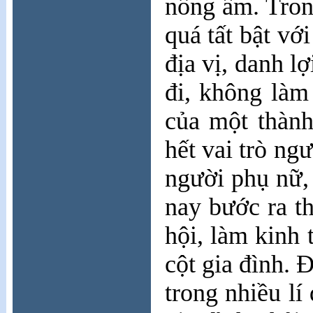
nồng ấm. Tron
quá tất bật vớ
địa vị, danh l
đi, không làm 
của một thành
hết vai trò ng
người phụ nữ,
nay bước ra t
hội, làm kinh t
cột gia đình. 
trong nhiều lí