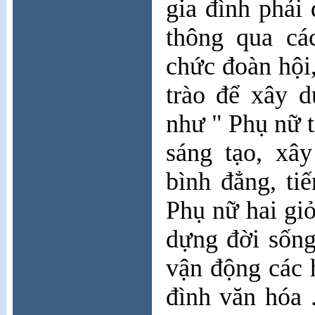
gia đình phải
thông qua cá
chức đoàn hội
trào để xây 
như " Phụ nữ t
sáng tạo, xâ
bình đẳng, ti
Phụ nữ hai giỏ
dựng đời sống
vận động các 
đình văn hóa 