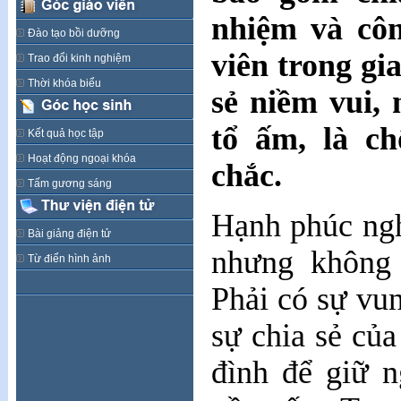
nhiệm và côn
Đào tạo bồi dưỡng
viên trong gi
Trao đổi kinh nghiệm
Thời khóa biểu
sẻ niềm vui, 
tổ ấm, là c
Kết quả học tập
Hoạt động ngoại khóa
chắc.
Tấm gương sáng
Hạnh phúc ng
Bài giảng điện tử
nhưng không 
Từ điển hình ảnh
Phải có sự vun
sự chia sẻ của
đình để giữ 