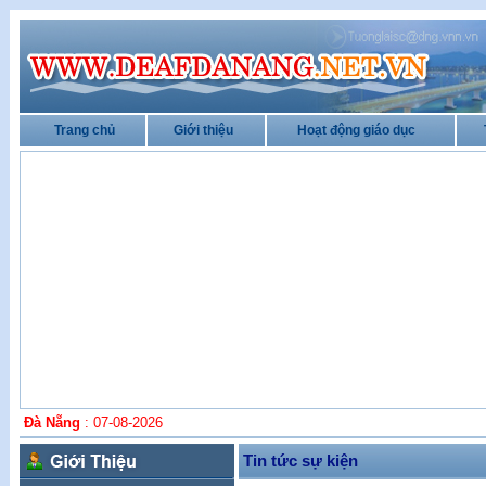
Trang chủ
Giới thiệu
Hoạt động giáo dục
Đà Nẵng
: 07-08-2026
Mục đ
Tin tức sự kiện