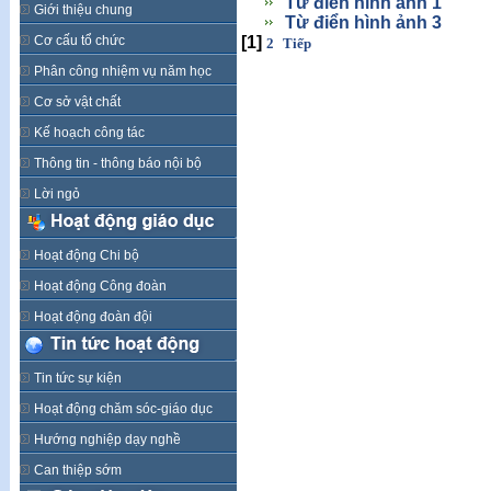
Từ điển hình ảnh 1
Giới thiệu chung
Từ điển hình ảnh 3
Cơ cấu tổ chức
[1]
2
Tiếp
Phân công nhiệm vụ năm học
Cơ sở vật chất
Kế hoạch công tác
Thông tin - thông báo nội bộ
Lời ngỏ
Hoạt động Chi bộ
Hoạt động Công đoàn
Hoạt động đoàn đội
Tin tức sự kiện
Hoạt động chăm sóc-giáo dục
Hướng nghiệp dạy nghề
Can thiệp sớm