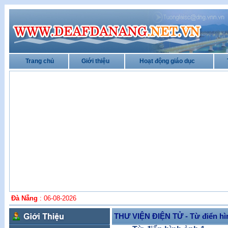
Trang chủ
Giới thiệu
Hoạt động giáo dục
Đà Nẵng
: 06-08-2026
THƯ VIỆN ĐIỆN TỬ - Từ điển hì