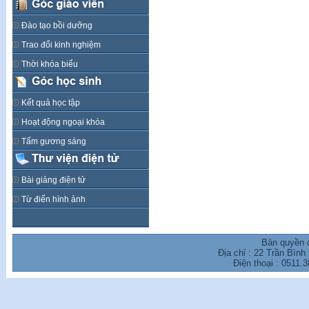
Đào tạo bồi dưỡng
Trao đổi kinh nghiệm
Thời khóa biểu
Kết quả học tập
Hoạt động ngoại khóa
Tấm gương sáng
Bài giảng điện tử
Từ điển hình ảnh
Bản quyền 
Địa chỉ : 22 Trần Bìn
Điện thoại : 0511.
3